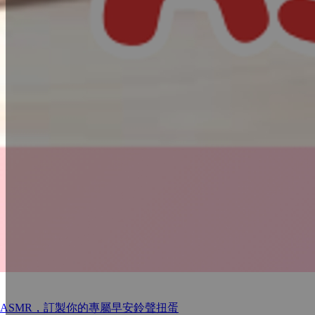
ASMR，訂製你的專屬早安鈴聲扭蛋